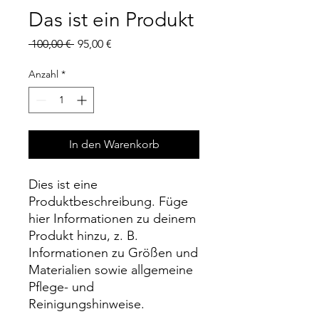
Das ist ein Produkt
Standardpreis
Sale-
 100,00 € 
95,00 €
Preis
Anzahl
*
In den Warenkorb
Dies ist eine 
Produktbeschreibung. Füge 
hier Informationen zu deinem 
Produkt hinzu, z. B. 
Informationen zu Größen und 
Materialien sowie allgemeine 
Pflege- und 
Reinigungshinweise.